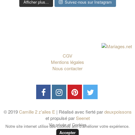
Afficher plus...
Suivez-nous sur Instagram
CGV
Mentions légales
Nous contacter
© 2019
Camille 2 z'ailes E
| Réalisé avec fierté par
deuxpoissons
et propulsé par
Seenet
Vie privée et Cookies
Notre site internet utilise des cookies afin d'améliorer votre expérience.
Accepter