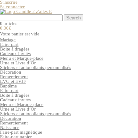
S'inscrire
Se connecter
0 articles
0,00€
Votre panier est vide.
Mariage
Faire-part
Boite à dragées
Cadeaux invités
Menu et Marque-place
Urne et Livre d’Or
Stickers et autocollants personnalisés
Décoration
Remerciement
EVG et EVJF
Baptême
Faire-part
Boite à dragées
Cadeaux invités
Menu et Marque-place
Urne et Livre d’Or
Stickers et autocollants personnalisés
Décoration
Remerciement
Naissance
Faire-part magnétique
Faire-part papier