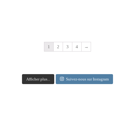
1
2
3
4
→
Afficher plus...
Suivez-nous sur Instagram