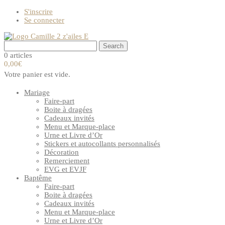
S'inscrire
Se connecter
0 articles
0,00€
Votre panier est vide.
Mariage
Faire-part
Boite à dragées
Cadeaux invités
Menu et Marque-place
Urne et Livre d’Or
Stickers et autocollants personnalisés
Décoration
Remerciement
EVG et EVJF
Baptême
Faire-part
Boite à dragées
Cadeaux invités
Menu et Marque-place
Urne et Livre d’Or