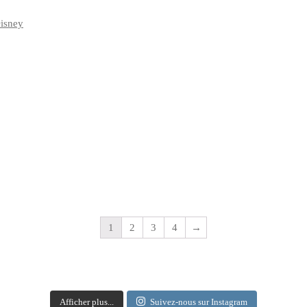
Disney
1
2
3
4
→
Afficher plus...
Suivez-nous sur Instagram