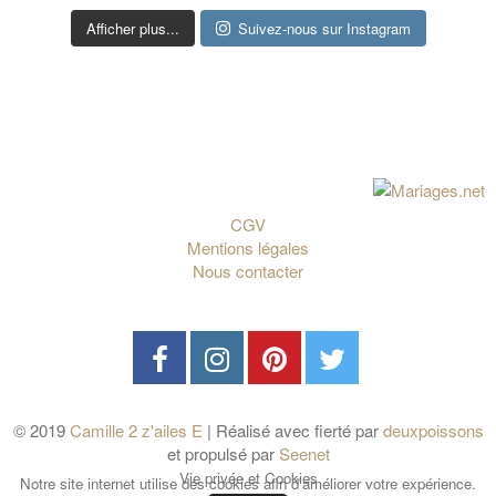
Afficher plus...
Suivez-nous sur Instagram
CGV
Mentions légales
Nous contacter
© 2019
Camille 2 z'ailes E
| Réalisé avec fierté par
deuxpoissons
et propulsé par
Seenet
Vie privée et Cookies
Notre site internet utilise des cookies afin d'améliorer votre expérience.