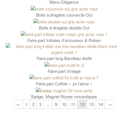
Menu Elégance
Boite à dragées couvercle Oui
Boite à dragées double Oui
Faire-part Initiales d’amoureux & Ruban
Faire-part long Bandeau étoilé
Faire-part Vintage
Faire-part Coffret « Je t’aime »
Badge, Magnet Roses romantiques
←
1
2
3
…
9
10
11
12
13
14
→