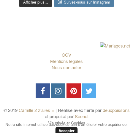
Afficher plus...
Suivez-nous sur Instagram
CGV
Mentions légales
Nous contacter
© 2019
Camille 2 z'ailes E
| Réalisé avec fierté par
deuxpoissons
et propulsé par
Seenet
Vie privée et Cookies
Notre site internet utilise des cookies afin d'améliorer votre expérience.
Accepter