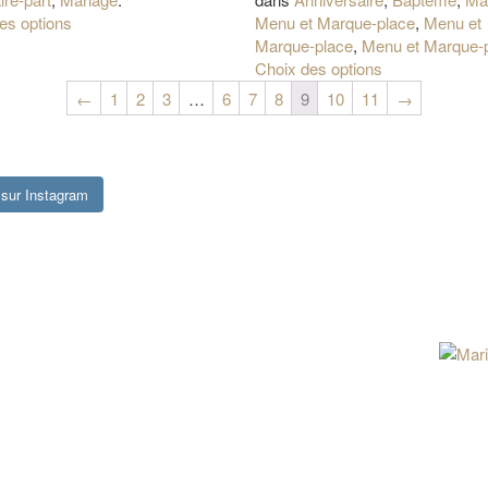
es options
Menu et Marque-place
,
Menu et
Marque-place
,
Menu et Marque-
Choix des options
←
1
2
3
…
6
7
8
9
10
11
→
sur Instagram