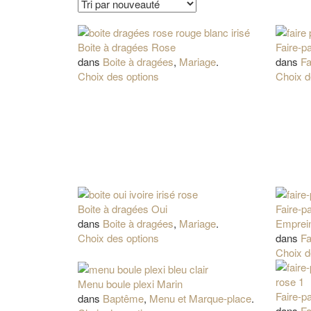
Boite à dragées Rose
Faire-p
dans
Boite à dragées
,
Mariage
.
dans
Fa
Choix des options
Choix d
Boite à dragées Oui
Faire-p
dans
Boite à dragées
,
Mariage
.
Emprei
Choix des options
dans
Fa
Choix d
Menu boule plexi Marin
Faire-p
dans
Baptême
,
Menu et Marque-place
.
dans
Fa