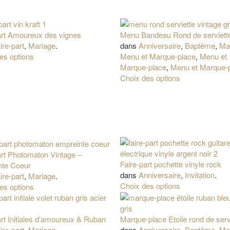
art Amoureux des vignes
Menu Bandeau Rond de serviett
ire-part
,
Mariage
.
dans
Anniversaire
,
Baptême
,
Ma
es options
Menu et Marque-place
,
Menu et
Marque-place
,
Menu et Marque-
Choix des options
art Photomaton Vintage –
Faire-part pochette vinyle rock
nte Coeur
dans
Anniversaire
,
Invitation
.
ire-part
,
Mariage
.
Choix des options
es options
art Initiales d’amoureux & Ruban
Marque-place Etoile rond de serv
ire-part
,
Mariage
.
dans
Anniversaire
,
Baptême
,
Ma