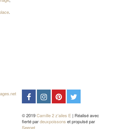
place
.
© 2019
Camille 2 z'ailes E
| Réalisé avec
fierté par
deuxpoissons
et propulsé par
Seenet