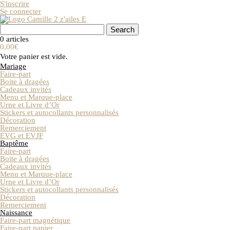
S'inscrire
Se connecter
0 articles
0,00€
Votre panier est vide.
Mariage
Faire-part
Boite à dragées
Cadeaux invités
Menu et Marque-place
Urne et Livre d’Or
Stickers et autocollants personnalisés
Décoration
Remerciement
EVG et EVJF
Baptême
Faire-part
Boite à dragées
Cadeaux invités
Menu et Marque-place
Urne et Livre d’Or
Stickers et autocollants personnalisés
Décoration
Remerciement
Naissance
Faire-part magnétique
Faire-part papier