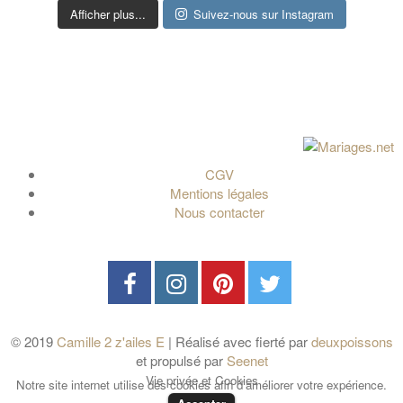
Afficher plus...
Suivez-nous sur Instagram
CGV
Mentions légales
Nous contacter
© 2019
Camille 2 z'ailes E
| Réalisé avec fierté par
deuxpoissons
et propulsé par
Seenet
Vie privée et Cookies
Notre site internet utilise des cookies afin d'améliorer votre expérience.