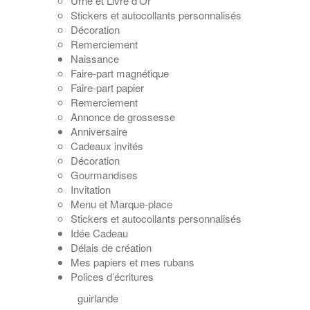
Urne et Livre d’Or
Stickers et autocollants personnalisés
Décoration
Remerciement
Naissance
Faire-part magnétique
Faire-part papier
Remerciement
Annonce de grossesse
Anniversaire
Cadeaux invités
Décoration
Gourmandises
Invitation
Menu et Marque-place
Stickers et autocollants personnalisés
Idée Cadeau
Délais de création
Mes papiers et mes rubans
Polices d’écritures
guirlande