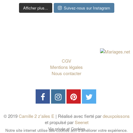
Afficher plus...
Suivez-nous sur Instagram
CGV
Mentions légales
Nous contacter
© 2019
Camille 2 z'ailes E
| Réalisé avec fierté par
deuxpoissons
et propulsé par
Seenet
Vie privée et Cookies
Notre site internet utilise des cookies afin d'améliorer votre expérience.