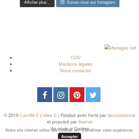
Afficher plus...
Suivez-nous sur Instagram
CGV
Mentions légales
Nous contacter
© 2019
Camille 2 z'ailes E
| Réalisé avec fierté par
deuxpoissons
et propulsé par
Seenet
Vie privée et Cookies
Notre site internet utilise des cookies afin d'améliorer votre expérience.
Accepter