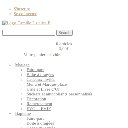
S'inscrire
Se connecter
0 articles
0,00€
Votre panier est vide.
Mariage
Faire-part
Boite à dragées
Cadeaux invités
Menu et Marque-place
Urne et Livre d’Or
Stickers et autocollants personnalisés
Décoration
Remerciement
EVG et EVJF
Baptême
Faire-part
Boite à dragées