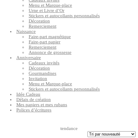
Cadeaux invités
Menu et Marque-place
Urne et Livre d’Or
Stickers et autocollants personnalisés
Décoration
Remerciement
Naissance
Faire-part magnétique
Faire-part papier
Remerciement
Annonce de grossesse
Anniversaire
Cadeaux invités
Décoration
Gourmandises
Invitation
Menu et Marque-place
Stickers et autocollants personnalisés
Idée Cadeau
Délais de création
Mes papiers et mes rubans
Polices d’écritures
tendance