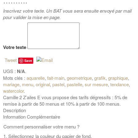
……….
Inscrivez votre texte. Un BAT vous sera ensuite envoyé par mail
pour valider la mise en page.
Votre texte
Tweet
Save
UGS :
N/A
.
Mots clés :
aquarelle
,
fait-main
,
geometrique
,
grafik
,
graphique
,
mariage
,
menu
,
original
,
pastel
,
pastelle
,
sur mesure
,
tendance
,
watercolor
.
Camille 2 Z’ailes E vous propose des tarifs dégressifs : 5% de
remise à partir de 50 menus et 10% à partir de 100 menus.
Description
Information Complémentaire
Comment personnaliser votre menu ?
1. Sélectionnez la couleur du papier de fond.