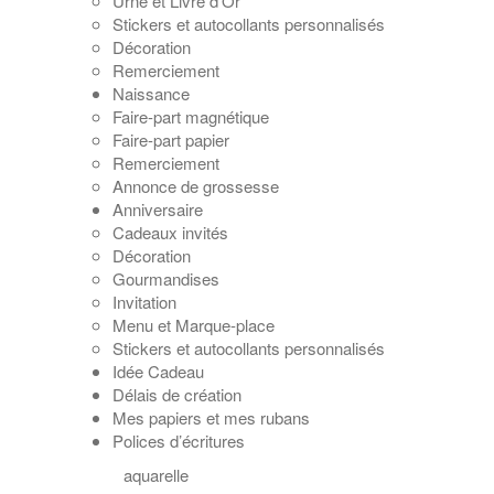
Urne et Livre d’Or
Stickers et autocollants personnalisés
Décoration
Remerciement
Naissance
Faire-part magnétique
Faire-part papier
Remerciement
Annonce de grossesse
Anniversaire
Cadeaux invités
Décoration
Gourmandises
Invitation
Menu et Marque-place
Stickers et autocollants personnalisés
Idée Cadeau
Délais de création
Mes papiers et mes rubans
Polices d’écritures
aquarelle