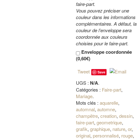
faire-part.
Vous pouvez préciser une
couleur dans les informations
complémentaires. A défaut, la
couleur de l’enveloppe sera
coordonnée aux couleurs
choisies pour le faire-part.
Enveloppe coordonnée
(
0,60€
)
Tweet
Save
UGS :
N/A
.
Catégories :
Faire-part
,
Mariage
.
Mots clés :
aquarelle
,
automnal
,
automne
,
champêtre
,
creation
,
dessin
,
faire-part
,
geometrique
,
grafik
,
graphique
,
nature
,
or
,
original
,
personnalisé
,
rouge
,