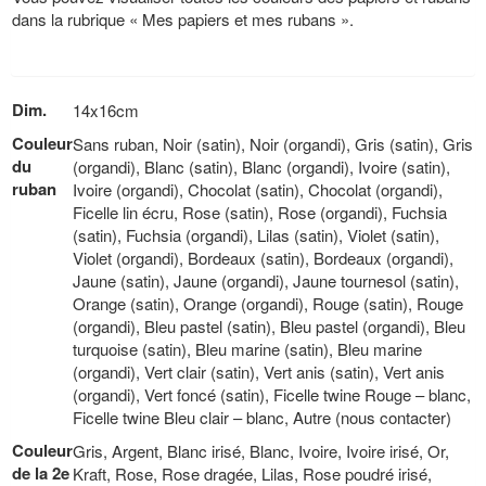
dans la rubrique « Mes papiers et mes rubans ».
Dim.
14x16cm
Couleur
Sans ruban, Noir (satin), Noir (organdi), Gris (satin), Gris
du
(organdi), Blanc (satin), Blanc (organdi), Ivoire (satin),
ruban
Ivoire (organdi), Chocolat (satin), Chocolat (organdi),
Ficelle lin écru, Rose (satin), Rose (organdi), Fuchsia
(satin), Fuchsia (organdi), Lilas (satin), Violet (satin),
Violet (organdi), Bordeaux (satin), Bordeaux (organdi),
Jaune (satin), Jaune (organdi), Jaune tournesol (satin),
Orange (satin), Orange (organdi), Rouge (satin), Rouge
(organdi), Bleu pastel (satin), Bleu pastel (organdi), Bleu
turquoise (satin), Bleu marine (satin), Bleu marine
(organdi), Vert clair (satin), Vert anis (satin), Vert anis
(organdi), Vert foncé (satin), Ficelle twine Rouge – blanc,
Ficelle twine Bleu clair – blanc, Autre (nous contacter)
Couleur
Gris, Argent, Blanc irisé, Blanc, Ivoire, Ivoire irisé, Or,
de la 2e
Kraft, Rose, Rose dragée, Lilas, Rose poudré irisé,