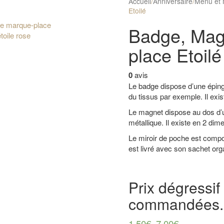
Accueil
/
Anniversaire
/
Menu et 
Etoilé
Badge, Magn
place Etoilé
0
avis
Le badge dispose d’une éping
du tissus par exemple. Il exi
Le magnet dispose au dos d’u
métallique. Il existe en 2 di
Le miroir de poche est compos
est livré avec son sachet or
Prix dégressif
commandées.
1,50€
–
7,00€