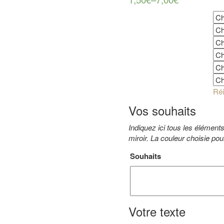
Badge, Magnet, Miroir
Diamètre
Papier standard ou irisé ?
Couleur d'impression
Couleurs impression étoiles 1
Couleurs impression étoiles 2
Réi
Vos souhaits
Indiquez ici tous les élément
miroir. La couleur choisie pour
Souhaits
Votre texte