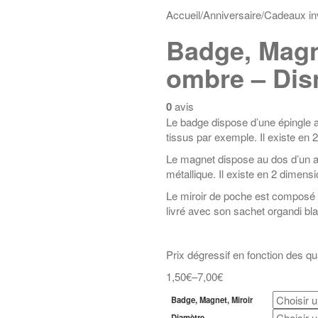
Accueil
/
Anniversaire
/
Cadeaux in
Badge, Magn
ombre – Dis
0
avis
Le badge dispose d’une épingle a
tissus par exemple. Il existe en
Le magnet dispose au dos d’un ai
métallique. Il existe en 2 dimens
Le miroir de poche est composé d’
livré avec son sachet organdi b
Prix dégressif en fonction des 
1,50€
–
7,00€
Badge, Magnet, Miroir
Diamètre