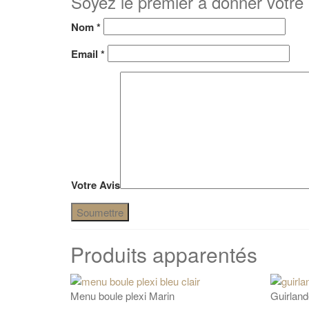
Soyez le premier à donner votre
Nom
*
Email
*
Votre Avis
Produits apparentés
Menu boule plexi Marin
Guirland