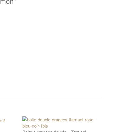
emon”
Boite à dragées double – Tropical