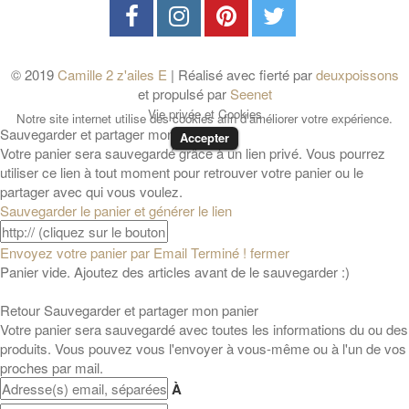
© 2019
Camille 2 z'ailes E
| Réalisé avec fierté par
deuxpoissons
et propulsé par
Seenet
Vie privée et Cookies
Notre site internet utilise des cookies afin d'améliorer votre expérience.
Sauvegarder et partager mon panier
Accepter
Votre panier sera sauvegardé grâce à un lien privé. Vous pourrez
utiliser ce lien à tout moment pour retrouver votre panier ou le
partager avec qui vous voulez.
Sauvegarder le panier et générer le lien
Envoyez votre panier par Email
Terminé ! fermer
Panier vide. Ajoutez des articles avant de le sauvegarder :)
Retour
Sauvegarder et partager mon panier
Votre panier sera sauvegardé avec toutes les informations du ou des
produits. Vous pouvez vous l'envoyer à vous-même ou à l'un de vos
proches par mail.
À