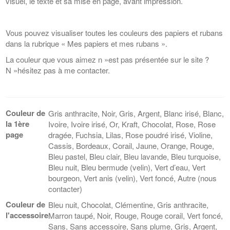
visuel, le texte et sa mise en page, avant impression.
Vous pouvez visualiser toutes les couleurs des papiers et rubans
dans la rubrique « Mes papiers et mes rubans ».
La couleur que vous aimez n »est pas présentée sur le site ?
N »hésitez pas à me contacter.
Couleur de
Gris anthracite, Noir, Gris, Argent, Blanc irisé, Blanc,
la 1ère
Ivoire, Ivoire irisé, Or, Kraft, Chocolat, Rose, Rose
page
dragée, Fuchsia, Lilas, Rose poudré irisé, Violine,
Cassis, Bordeaux, Corail, Jaune, Orange, Rouge,
Bleu pastel, Bleu clair, Bleu lavande, Bleu turquoise,
Bleu nuit, Bleu bermude (velin), Vert d’eau, Vert
bourgeon, Vert anis (velin), Vert foncé, Autre (nous
contacter)
Couleur de
Bleu nuit, Chocolat, Clémentine, Gris anthracite,
l'accessoire
Marron taupé, Noir, Rouge, Rouge corail, Vert foncé,
Sans, Sans accessoire, Sans plume, Gris, Argent,