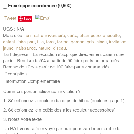
Enveloppe coordonnée (
0,60€
)
Tweet
Save
UGS :
N/A
.
Mots clés :
animal
,
anniversaire
,
carte
,
champêtre
,
chouette
,
enfant
,
faire-part
,
fille
,
foret
,
forme
,
garcon
,
gris
,
hibou
,
invitation
,
jaune
,
naissance
,
nature
,
oiseau
.
Tarif dégressif. La réduction s'applique directement dans votre
panier. Remise de 5% à partir de 50 faire-parts commandés.
Remise de 10% à partir de 100 faire-parts commandés.
Description
Information Complémentaire
Comment personnaliser son invitation ?
1. Sélectionnez la couleur du corps du hibou (couleurs page 1).
2. Sélectionnez le modèle des ailes (couleur accessoires).
3. Notez votre texte.
Un BAT vous sera envoyé par mail pour valider ensemble le