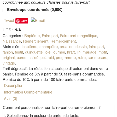
coordonnée aux couleurs choisies pour le faire-part.
Enveloppe coordonnée (
0,60€
)
Tweet
Save
UGS :
N/A
.
Catégories :
Baptême
,
Faire-part
,
Faire-part magnétique
,
Naissance
,
Remerciement
,
Remerciement
.
Mots clés :
baptême
,
champêtre
,
creation
,
dessin
,
faire-part
,
fanion
,
festif
,
guinguette
,
joie
,
journée
,
kraft
,
lin
,
mariage
,
motif
,
original
,
personnalisé
,
polaroid
,
programme
,
retro
,
sur mesure
,
vintage
.
Tarif dégressif. La réduction s'applique directement dans votre
panier. Remise de 5% à partir de 50 faire-parts commandés.
Remise de 10% à partir de 100 faire-parts commandés.
Description
Information Complémentaire
Avis (0)
Comment personnaliser son faire-part ou remerciement ?
1. Sélectionnez la couleur du carton du texte.