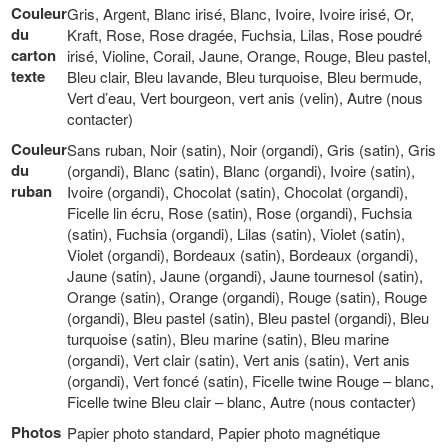
Couleur
Gris, Argent, Blanc irisé, Blanc, Ivoire, Ivoire irisé, Or,
du
Kraft, Rose, Rose dragée, Fuchsia, Lilas, Rose poudré
carton
irisé, Violine, Corail, Jaune, Orange, Rouge, Bleu pastel,
texte
Bleu clair, Bleu lavande, Bleu turquoise, Bleu bermude,
Vert d’eau, Vert bourgeon, vert anis (velin), Autre (nous
contacter)
Couleur
Sans ruban, Noir (satin), Noir (organdi), Gris (satin), Gris
du
(organdi), Blanc (satin), Blanc (organdi), Ivoire (satin),
ruban
Ivoire (organdi), Chocolat (satin), Chocolat (organdi),
Ficelle lin écru, Rose (satin), Rose (organdi), Fuchsia
(satin), Fuchsia (organdi), Lilas (satin), Violet (satin),
Violet (organdi), Bordeaux (satin), Bordeaux (organdi),
Jaune (satin), Jaune (organdi), Jaune tournesol (satin),
Orange (satin), Orange (organdi), Rouge (satin), Rouge
(organdi), Bleu pastel (satin), Bleu pastel (organdi), Bleu
turquoise (satin), Bleu marine (satin), Bleu marine
(organdi), Vert clair (satin), Vert anis (satin), Vert anis
(organdi), Vert foncé (satin), Ficelle twine Rouge – blanc,
Ficelle twine Bleu clair – blanc, Autre (nous contacter)
Photos
Papier photo standard, Papier photo magnétique