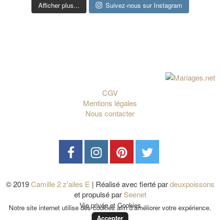
Afficher plus...
Suivez-nous sur Instagram
CGV
Mentions légales
Nous contacter
© 2019
Camille 2 z'ailes E
| Réalisé avec fierté par
deuxpoissons
et propulsé par
Seenet
Vie privée et Cookies
Notre site internet utilise des cookies afin d'améliorer votre expérience.
Accepter