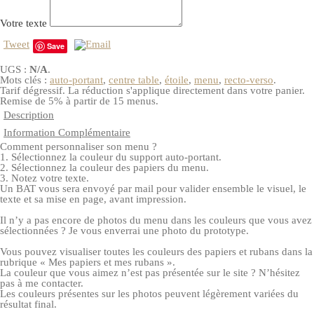
Votre texte
Tweet
Save
UGS :
N/A
.
Mots clés :
auto-portant
,
centre table
,
étoile
,
menu
,
recto-verso
.
Tarif dégressif. La réduction s'applique directement dans votre panier.
Remise de 5% à partir de 15 menus.
Description
Information Complémentaire
Comment personnaliser son menu ?
1. Sélectionnez la couleur du support auto-portant.
2. Sélectionnez la couleur des papiers du menu.
3. Notez votre texte.
Un BAT vous sera envoyé par mail pour valider ensemble le visuel, le
texte et sa mise en page, avant impression.
Il n’y a pas encore de photos du menu dans les couleurs que vous avez
sélectionnées ? Je vous enverrai une photo du prototype.
Vous pouvez visualiser toutes les couleurs des papiers et rubans dans la
rubrique « Mes papiers et mes rubans ».
La couleur que vous aimez n’est pas présentée sur le site ? N’hésitez
pas à me contacter.
Les couleurs présentes sur les photos peuvent légèrement variées du
résultat final.