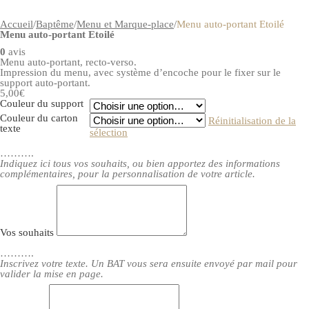
Accueil
/
Baptême
/
Menu et Marque-place
/
Menu auto-portant Etoilé
Menu auto-portant Etoilé
0
avis
Menu auto-portant, recto-verso.
Impression du menu, avec système d’encoche pour le fixer sur le
support auto-portant.
5,00€
Couleur du support
Couleur du carton
Réinitialisation de la
texte
sélection
……….
Indiquez ici tous vos souhaits, ou bien apportez des informations
complémentaires, pour la personnalisation de votre article.
Vos souhaits
……….
Inscrivez votre texte. Un BAT vous sera ensuite envoyé par mail pour
valider la mise en page.