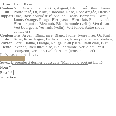
Dim.
15 x 10 cm
Couleur
Noir, Gris anthracite, Gris, Argent, Blanc irisé, Blanc, Ivoire,
du
Ivoire irisé, Or, Kraft, Chocolat, Rose, Rose dragée, Fuchsia,
support
Lilas, Rose poudré irisé, Violine, Cassis, Bordeaux, Corail,
Jaune, Orange, Rouge, Bleu pastel, Bleu clair, Bleu lavande,
Bleu turquoise, Bleu nuit, Bleu bermude (velin), Vert d’eau,
Vert bourgeon, Vert anis (velin), Vert foncé, Autre (nous
contacter)
Couleur
Gris, Argent, Blanc irisé, Blanc, Ivoire, Ivoire irisé, Or, Kraft,
du
Rose, Rose dragée, Fuchsia, Lilas, Rose poudré irisé, Violine,
carton
Corail, Jaune, Orange, Rouge, Bleu pastel, Bleu clair, Bleu
texte
lavande, Bleu turquoise, Bleu bermude, Vert d’eau, Vert
bourgeon, vert anis (velin), Autre (nous contacter)
Il n'y pas encore d'avis.
Ajouter un avis
Soyez le premier à donner votre avis “Menu auto-portant Etoilé”
Nom
*
Email
*
Votre Avis