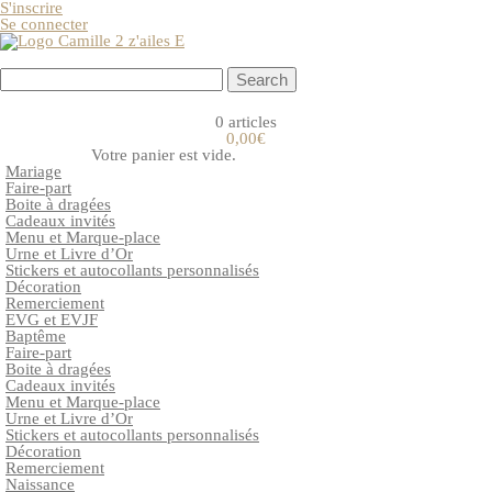
S'inscrire
Se connecter
0 articles
0,00€
Votre panier est vide.
Mariage
Faire-part
Boite à dragées
Cadeaux invités
Menu et Marque-place
Urne et Livre d’Or
Stickers et autocollants personnalisés
Décoration
Remerciement
EVG et EVJF
Baptême
Faire-part
Boite à dragées
Cadeaux invités
Menu et Marque-place
Urne et Livre d’Or
Stickers et autocollants personnalisés
Décoration
Remerciement
Naissance