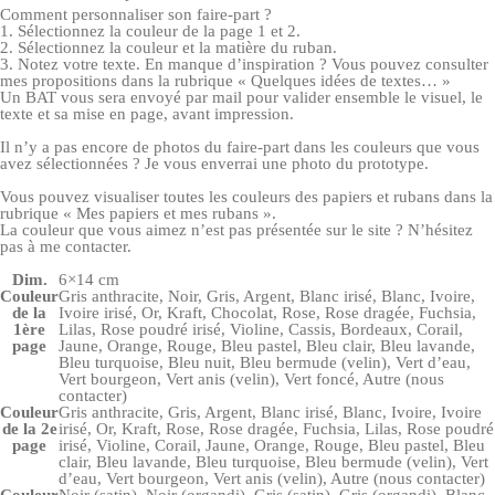
Comment personnaliser son faire-part ?
1. Sélectionnez la couleur de la page 1 et 2.
2. Sélectionnez la couleur et la matière du ruban.
3. Notez votre texte. En manque d’inspiration ? Vous pouvez consulter
mes propositions dans la rubrique « Quelques idées de textes… »
Un BAT vous sera envoyé par mail pour valider ensemble le visuel, le
texte et sa mise en page, avant impression.
Il n’y a pas encore de photos du faire-part dans les couleurs que vous
avez sélectionnées ? Je vous enverrai une photo du prototype.
Vous pouvez visualiser toutes les couleurs des papiers et rubans dans la
rubrique « Mes papiers et mes rubans ».
La couleur que vous aimez n’est pas présentée sur le site ? N’hésitez
pas à me contacter.
Dim.
6×14 cm
Couleur
Gris anthracite, Noir, Gris, Argent, Blanc irisé, Blanc, Ivoire,
de la
Ivoire irisé, Or, Kraft, Chocolat, Rose, Rose dragée, Fuchsia,
1ère
Lilas, Rose poudré irisé, Violine, Cassis, Bordeaux, Corail,
page
Jaune, Orange, Rouge, Bleu pastel, Bleu clair, Bleu lavande,
Bleu turquoise, Bleu nuit, Bleu bermude (velin), Vert d’eau,
Vert bourgeon, Vert anis (velin), Vert foncé, Autre (nous
contacter)
Couleur
Gris anthracite, Gris, Argent, Blanc irisé, Blanc, Ivoire, Ivoire
de la 2e
irisé, Or, Kraft, Rose, Rose dragée, Fuchsia, Lilas, Rose poudré
page
irisé, Violine, Corail, Jaune, Orange, Rouge, Bleu pastel, Bleu
clair, Bleu lavande, Bleu turquoise, Bleu bermude (velin), Vert
d’eau, Vert bourgeon, Vert anis (velin), Autre (nous contacter)
Couleur
Noir (satin), Noir (organdi), Gris (satin), Gris (organdi), Blanc