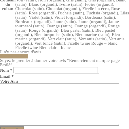
du
(satin), Blanc (organdi), Ivoire (satin), Ivoire (organdi),
ruban
Chocolat (satin), Chocolat (organdi), Ficelle lin écru, Rose
(satin), Rose (organdi), Fuchsia (satin), Fuchsia (organdi), Lilas
(satin), Violet (satin), Violet (organdi), Bordeaux (satin),
Bordeaux (organdi), Jaune (satin), Jaune (organdi), Jaune
tournesol (satin), Orange (satin), Orange (organdi), Rouge
(satin), Rouge (organdi), Bleu pastel (satin), Bleu pastel
(organdi), Bleu turquoise (satin), Bleu marine (satin), Bleu
marine (organdi), Vert clair (satin), Vert anis (satin), Vert anis
(organdi), Vert foncé (satin), Ficelle twine Rouge – blanc,
Ficelle twine Bleu clair – blanc
Il n'y pas encore d'avis.
Ajouter un avis
Soyez le premier à donner votre avis “Remerciement marque-page
Etoilé”
Nom
*
Email
*
Votre Avis