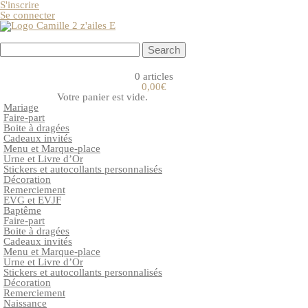
S'inscrire
Se connecter
0 articles
0,00€
Votre panier est vide.
Mariage
Faire-part
Boite à dragées
Cadeaux invités
Menu et Marque-place
Urne et Livre d’Or
Stickers et autocollants personnalisés
Décoration
Remerciement
EVG et EVJF
Baptême
Faire-part
Boite à dragées
Cadeaux invités
Menu et Marque-place
Urne et Livre d’Or
Stickers et autocollants personnalisés
Décoration
Remerciement
Naissance