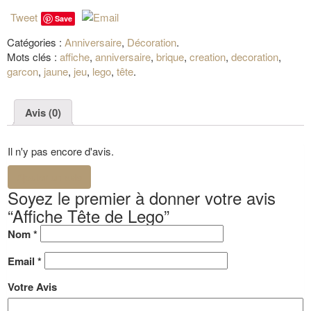
Tweet
Save
Catégories :
Anniversaire
,
Décoration
.
Mots clés :
affiche
,
anniversaire
,
brique
,
creation
,
decoration
,
garcon
,
jaune
,
jeu
,
lego
,
tête
.
Avis (0)
Il n'y pas encore d'avis.
Ajouter un avis
Soyez le premier à donner votre avis
“Affiche Tête de Lego”
Nom
*
Email
*
Votre Avis