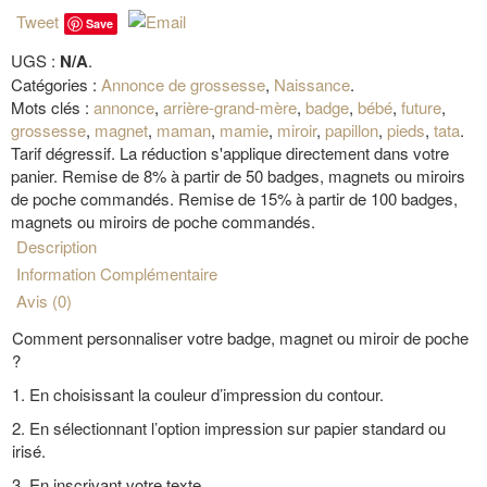
Tweet
Save
UGS :
N/A
.
Catégories :
Annonce de grossesse
,
Naissance
.
Mots clés :
annonce
,
arrière-grand-mère
,
badge
,
bébé
,
future
,
grossesse
,
magnet
,
maman
,
mamie
,
miroir
,
papillon
,
pieds
,
tata
.
Tarif dégressif. La réduction s'applique directement dans votre
panier. Remise de 8% à partir de 50 badges, magnets ou miroirs
de poche commandés. Remise de 15% à partir de 100 badges,
magnets ou miroirs de poche commandés.
Description
Information Complémentaire
Avis (0)
Comment personnaliser votre badge, magnet ou miroir de poche
?
1. En choisissant la couleur d’impression du contour.
2. En sélectionnant l’option impression sur papier standard ou
irisé.
3. En inscrivant votre texte.