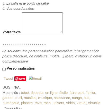
3. La taille et le poids de bébé
4. Vos coordonnées
Votre texte
…………………..
Je souhaite une personnalisation particulière (changement de
police d’écriture, de couleurs, motifs…) Merci d’établir un devis
complémentaire
Personnalisation
Tweet
Save
UGS :
N/A
.
Mots clés :
bébé
,
douceur
,
en ligne
,
étoile
,
faire-part
,
fichier
,
garcon
,
mail
,
musical
,
musique
,
naissance
,
nuage
,
nuit
,
numérique
,
planete
,
reve
,
rose
,
univers
,
vidéo
,
virtuel
,
virtuelle
.
Description